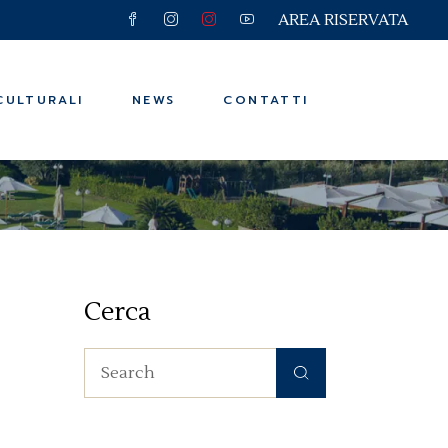
AREA RISERVATA
e e Viaggi
ssere
CULTURALI
NEWS
CONTATTI
n
TE
e e Viaggi
ssere
Cerca
n
Search
for: