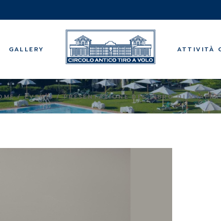
Musica
Visite Guidat
Centro bene
GALLERY
ATTIVITÀ 
Bridge
Backgammo
Centri Estivi
Musica
OME
EVENTI
PRESENTAZIONE DEL LIBRO DI V.IAFRA
Visite Guidat
Centro bene
Bridge
Backgammo
Centri Estivi