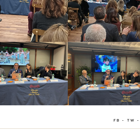
FB
TW