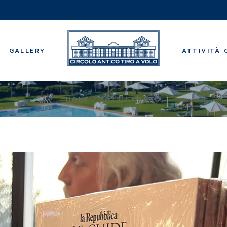
Musica
Visite Guidat
Centro bene
GALLERY
ATTIVITÀ 
Bridge
Backgammo
Centri Estivi
Musica
HOME
2023
MARZO
Visite Guidat
Centro bene
Bridge
Backgammo
Centri Estivi