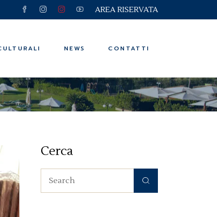
AREA RISERVATA
e e Viaggi
ssere
CULTURALI
NEWS
CONTATTI
n
e e Viaggi
ssere
Cerca
n
Search
for: