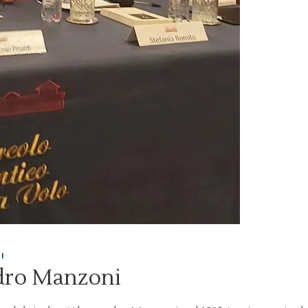
I
dro Manzoni