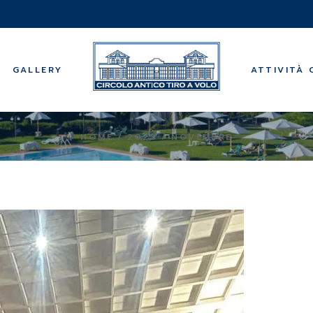
Musica
Visite Guidat
Centro bene
GALLERY
ATTIVITÀ 
Bridge
Backgammo
Centri Estivi
Musica
HOME
2023
NOVEMBRE
Visite Guidat
Centro bene
Bridge
Backgammo
Centri Estivi