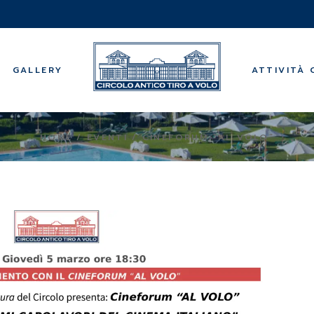
Musica
Visite Guidat
Centro bene
GALLERY
ATTIVITÀ 
Bridge
Backgammo
Centri Estivi
Musica
HOME
EVENTI
CINEFORUM “AL VOLO”
Visite Guidat
Centro bene
Bridge
Backgammo
Centri Estivi