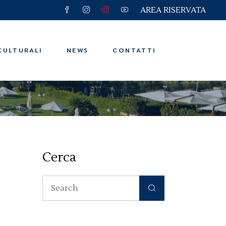
AREA RISERVATA
e e Viaggi
ssere
CULTURALI
NEWS
CONTATTI
n
e e Viaggi
ssere
Cerca
n
Search
for: