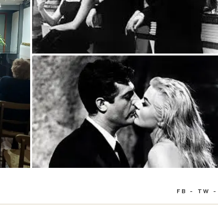
FB
TW