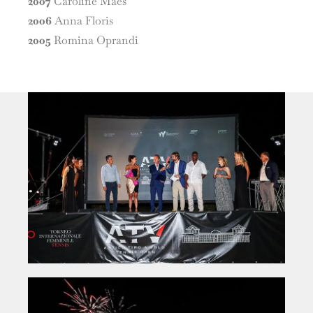
2007
Caroline Maes
2006
Anna Floris
2005
Romina Oprandi