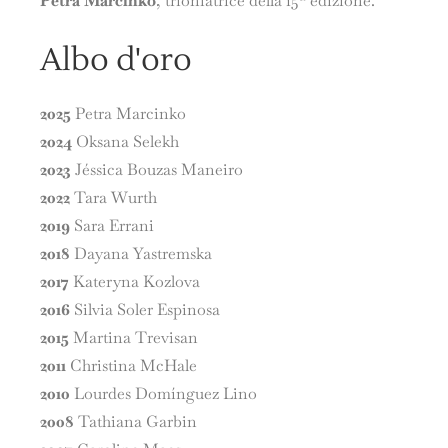
Petra Marčinko
, trionfatrice della 15ª edizione.
Albo d'oro
2025
Petra Marcinko
2024
Oksana Selekh
2023
Jéssica Bouzas Maneiro
2022
Tara Wurth
2019
Sara Errani
2018
Dayana Yastremska
2017
Kateryna Kozlova
2016
Silvia Soler Espinosa
2015
Martina Trevisan
2011
Christina McHale
2010
Lourdes Domínguez Lino
2008
Tathiana Garbin