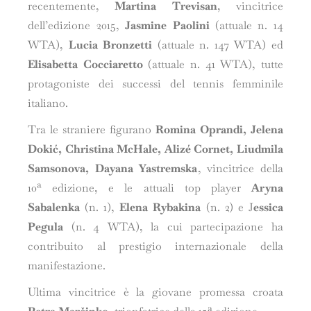
recentemente,
Martina Trevisan
, vincitrice
dell’edizione 2015,
Jasmine Paolini
(attuale n. 14
WTA),
Lucia Bronzetti
(attuale n. 147 WTA) ed
Elisabetta Cocciaretto
(attuale n. 41 WTA), tutte
protagoniste dei successi del tennis femminile
italiano.
Tra le straniere figurano
Romina Oprandi, Jelena
Dokić, Christina McHale, Alizé Cornet, Liudmila
Samsonova, Dayana Yastremska
, vincitrice della
10ª edizione, e le attuali top player
Aryna
Sabalenka
(n. 1),
Elena Rybakina
(n. 2) e J
essica
Pegula
(n. 4 WTA), la cui partecipazione ha
contribuito al prestigio internazionale della
manifestazione.
Ultima vincitrice è la giovane promessa croata